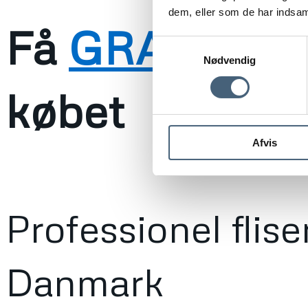
dem, eller som de har indsaml
Få
GRATIS
alg
Samtykkevalg
Nødvendig
købet
Afvis
Professionel flis
Danmark