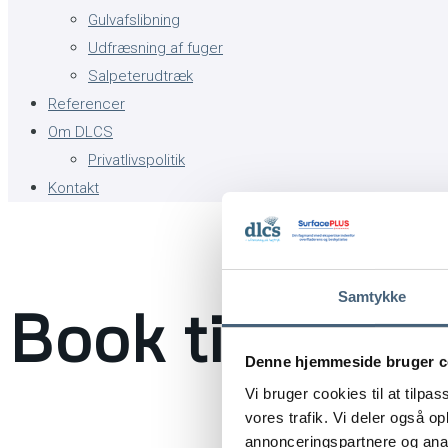
Gulvafslibning
Udfræsning af fuger
Salpeterudtræk
Referencer
Om DLCS
Privatlivspolitik
Kontakt
Samtykke
Book tid til fl
Denne hjemmeside bruger c
Vi bruger cookies til at tilpas
vores trafik. Vi deler også 
annonceringspartnere og anal