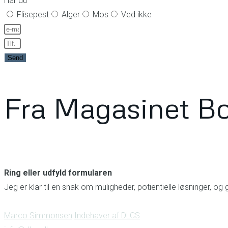
Har du
Flisepest
Alger
Mos
Ved ikke
Send
Fra Magasinet Bo
Ring eller udfyld formularen
Jeg er klar til en snak om muligheder, potientielle løsninger, og
Marco Simmonsen
Indehaver af DLCS