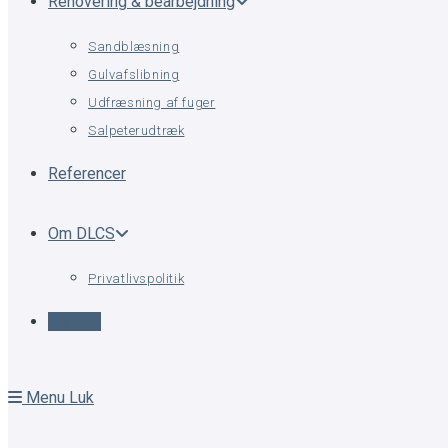
Renovering & bearbejdning
Sandblæsning
Gulvafslibning
Udfræsning af fuger
Salpeterudtræk
Referencer
Om DLCS
Privatlivspolitik
Kontakt
Menu
Luk