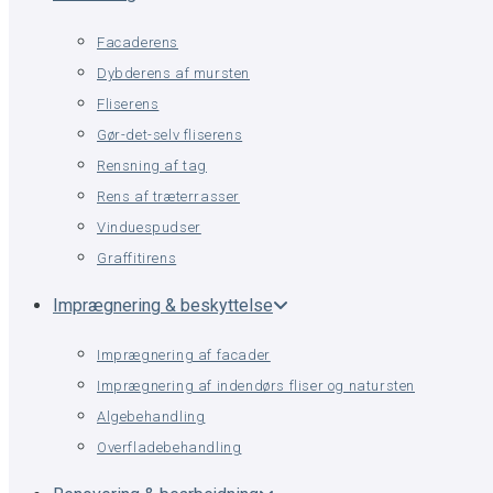
Facaderens
Dybderens af mursten
Fliserens
Gør-det-selv fliserens
Rensning af tag
Rens af træterrasser
Vinduespudser
Graffitirens
Imprægnering & beskyttelse
Imprægnering af facader
Imprægnering af indendørs fliser og natursten
Algebehandling
Overfladebehandling