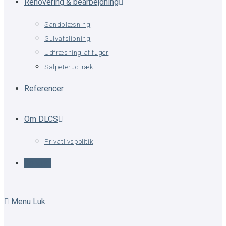
Renovering & bearbejdning
Sandblæsning
Gulvafslibning
Udfræsning af fuger
Salpeterudtræk
Referencer
Om DLCS
Privatlivspolitik
Kontakt
Menu
Luk