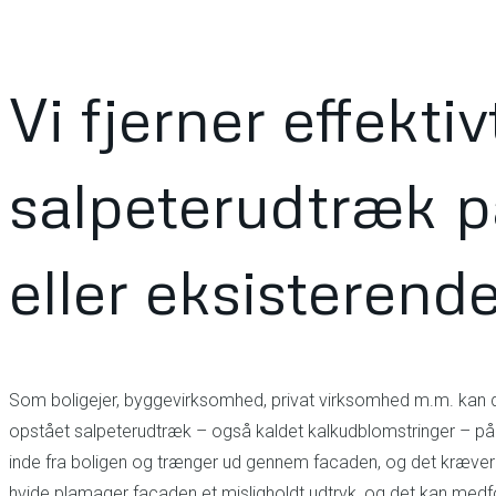
Vi fjerner effektiv
salpeterudtræk p
eller eksisterend
Som boligejer, byggevirksomhed, privat virksomhed m.m. kan d
opstået salpeterudtræk – også kaldet kalkudblomstringer – p
inde fra boligen og trænger ud gennem facaden, og det kræver e
hvide plamager facaden et misligholdt udtryk, og det kan medfø