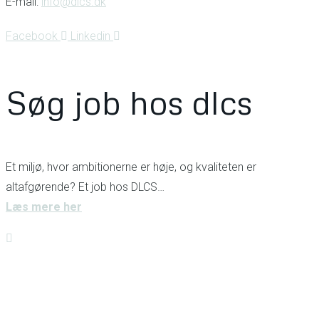
E-mail:
info@dlcs.dk
Facebook
Linkedin
Søg job hos dlcs
Et miljø, hvor ambitionerne er høje, og kvaliteten er
altafgørende? Et job hos DLCS…
Læs mere her