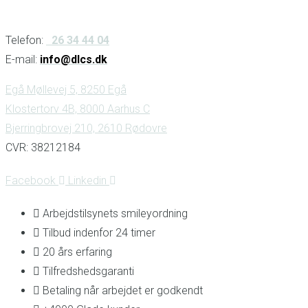
Telefon:
26 34 44 04
E-mail:
info@dlcs.dk
Egå Møllevej 5, 8250 Egå
Klostertorv 4B, 8000 Aarhus C
Bjerringbrovej 210, 2610 Rødovre
CVR: 38212184
Facebook
Linkedin
Arbejdstilsynets smileyordning
Tilbud indenfor 24 timer
20 års erfaring
Tilfredshedsgaranti
Betaling når arbejdet er godkendt