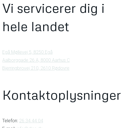
Vi servicerer dig i
hele landet
Egå Møllevej 5, 8250 Egå
Aalborggade 26 A, 8000 Aarhus C
Bjerringbrovej 210, 2610 Rødovre
Kontaktoplysninger
Telefon:
26 34 44 04