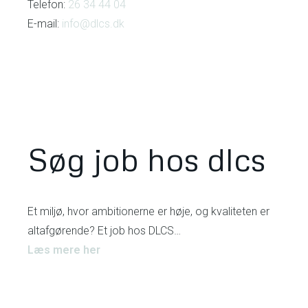
Telefon:
26 34 44 04
E-mail:
info@dlcs.dk
Søg job hos dlcs
Et miljø, hvor ambitionerne er høje, og kvaliteten er
altafgørende? Et job hos DLCS…
Læs mere her