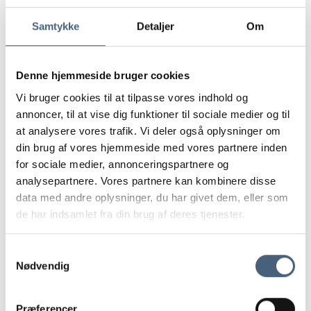
Vi anvender
Samtykke
Detaljer
Om
miljøgodkendt
udstyr
Denne hjemmeside bruger cookies
Vi bruger cookies til at tilpasse vores indhold og
annoncer, til at vise dig funktioner til sociale medier og til
at analysere vores trafik. Vi deler også oplysninger om
DLCS råder naturligvis over miljøgodkendt specialudstyr
din brug af vores hjemmeside med vores partnere inden
til overfladebehandling. Vi renser dit tag, uden at miljøet
for sociale medier, annonceringspartnere og
omkring dit hus tager skade.
analysepartnere. Vores partnere kan kombinere disse
data med andre oplysninger, du har givet dem, eller som
de har indsamlet fra din brug af deres tjenester.
Vi udfører
S
tagrensning af
Nødvendig
a
m
t
Præferencer