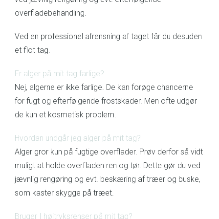
overfladebehandling.
Ved en professionel afrensning af taget får du desuden
et flot tag.
Er alger på mit tag farlige?
Nej, algerne er ikke farlige. De kan forøge chancerne
for fugt og efterfølgende frostskader. Men ofte udgør
de kun et kosmetisk problem.
Hvordan undgår jeg alger på mit tag?
Alger gror kun på fugtige overflader. Prøv derfor så vidt
muligt at holde overfladen ren og tør. Dette gør du ved
jævnlig rengøring og evt. beskæring af træer og buske,
som kaster skygge på træet.
Bruger I højtryksrenser på mit tag?