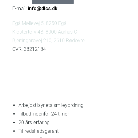
E-mail:
info@dlcs.dk
Egå Møllevej 5, 8250 Egå
Klostertorv 4B, 8000 Aarhus C
Bjerringbrovej 210, 2610 Rødovre
CVR: 38212184
Arbejdstilsynets smileyordning
Tilbud indenfor 24 timer
20 års erfaring
Tilfredshedsgaranti