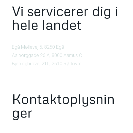
Vi servicerer dig i
hele landet
Egå Møllevej 5, 8250 Egå
Aalborggade 26 A, 8000 Aarhus C
Bjerringbrovej 210, 2610 Rødovre
Kontaktoplysnin
ger